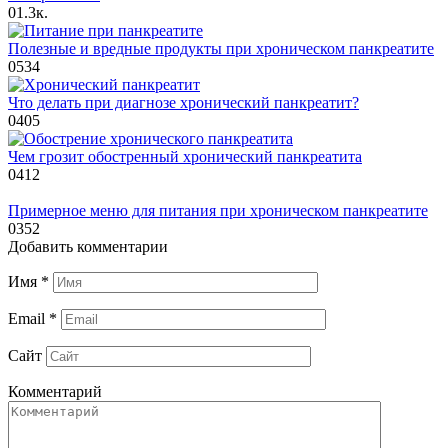
0
1.3к.
Полезные и вредные продукты при хроническом панкреатите
0
534
Что делать при диагнозе хронический панкреатит?
0
405
Чем грозит обостренный хронический панкреатита
0
412
Примерное меню для питания при хроническом панкреатите
0
352
Добавить комментарии
Имя
*
Email
*
Сайт
Комментарий