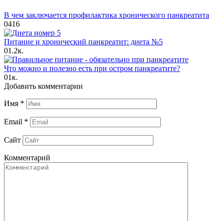
В чем заключается профилактика хронического панкреатита
0
416
Питание и хронический панкреатит: диета №5
0
1.2к.
Что можно и полезно есть при остром панкреатите?
0
1к.
Добавить комментарии
Имя
*
Email
*
Сайт
Комментарий