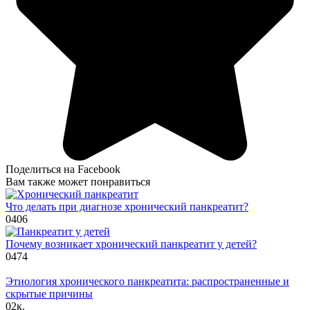
Поделиться на Facebook
Вам также может понравиться
Что делать при диагнозе хронический панкреатит?
0
406
Почему возникает хронический панкреатит у детей?
0
474
Этиология хронического панкреатита: распространенные и
скрытые причины
0
2к.