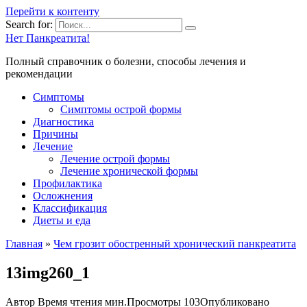
Перейти к контенту
Search for:
Нет Панкреатита!
Полный справочник о болезни, способы лечения и
рекомендации
Симптомы
Симптомы острой формы
Диагностика
Причины
Лечение
Лечение острой формы
Лечение хронической формы
Профилактика
Осложнения
Классификация
Диеты и еда
Главная
»
Чем грозит обостренный хронический панкреатита
13img260_1
Автор
Время чтения
мин.
Просмотры
103
Опубликовано