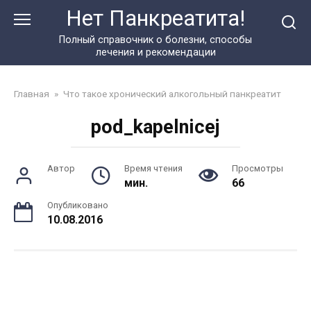
Перейти
Нет Панкреатита!
к
контенту
Полный справочник о болезни, способы
лечения и рекомендации
Главная
»
Что такое хронический алкогольный панкреатит
pod_kapelnicej
Автор
Время чтения
Просмотры
мин.
66
Опубликовано
10.08.2016