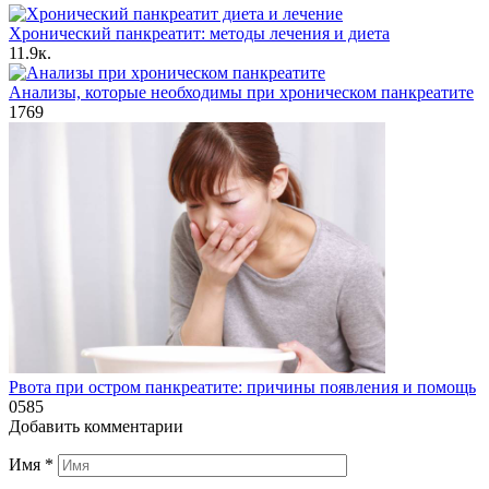
Хронический панкреатит: методы лечения и диета
1
1.9к.
Анализы, которые необходимы при хроническом панкреатите
1
769
Рвота при остром панкреатите: причины появления и помощь
0
585
Добавить комментарии
Имя
*