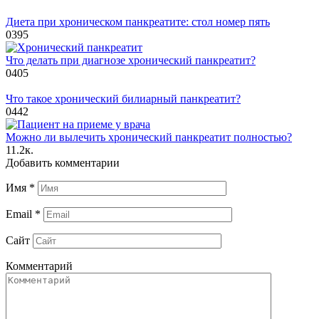
Диета при хроническом панкреатите: стол номер пять
0
395
Что делать при диагнозе хронический панкреатит?
0
405
Что такое хронический билиарный панкреатит?
0
442
Можно ли вылечить хронический панкреатит полностью?
1
1.2к.
Добавить комментарии
Имя
*
Email
*
Сайт
Комментарий