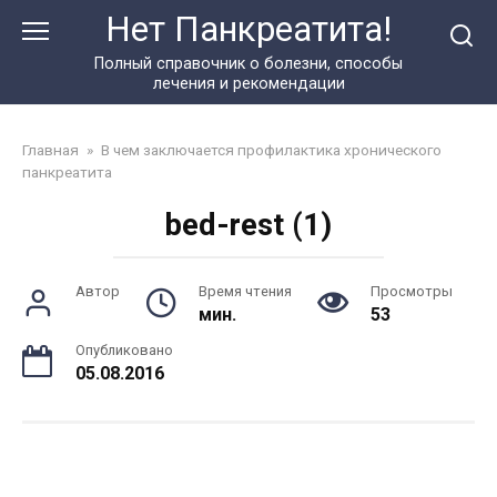
Перейти
Нет Панкреатита!
к
контенту
Полный справочник о болезни, способы
лечения и рекомендации
Главная
»
В чем заключается профилактика хронического
панкреатита
bed-rest (1)
Автор
Время чтения
Просмотры
мин.
53
Опубликовано
05.08.2016