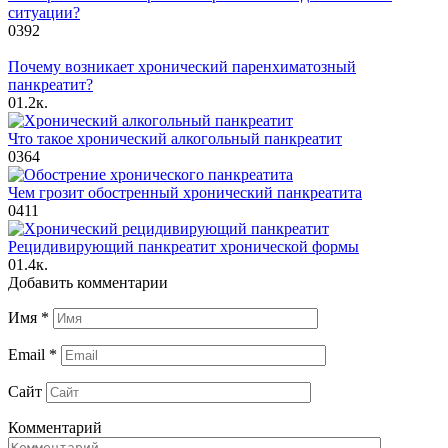
ситуации?
0
392
Почему возникает хронический паренхиматозный
панкреатит?
0
1.2к.
Что такое хронический алкогольный панкреатит
0
364
Чем грозит обостренный хронический панкреатита
0
411
Рецидивирующий панкреатит хронической формы
0
1.4к.
Добавить комментарии
Имя
*
Email
*
Сайт
Комментарий