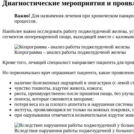
Диагностические мероприятия и прояв
Важно!
Для назначения лечения при хроническом панкре
процессов.
Наиболее важно исследовать работу поджелудочной железы, уст
сегментов непереваренной пищи, выходящей вместе с каловым
Копрограмма – анализ работы поджелудочной железы
Кроме того, лечащий специалист направляет пациента для про
Но первоначально врач опрашивает пациента, какие проявлен
наличие болезненных ощущений в эпигастрии (с левой с
чувство тошноты, вздутие живота, изжога;
рвота, преимущественно после принятия пищи, без улучш
поносы, которые сменяются запорами;
потеря веса из-за плохого аппетита и нарушения системы
желтуха, проявляющаяся не только на кожных покровах, н
при ощупывании отмечается незначительное вздутие жив
Вследствие нарушения работы поджелудочной у больного