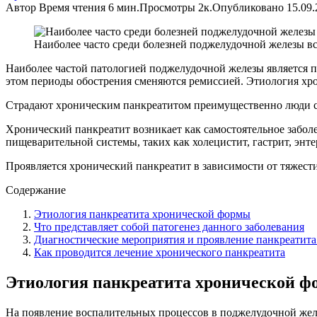
Автор
Время чтения
6 мин.
Просмотры
2к.
Опубликовано
15.09
Наиболее часто среди болезней поджелудочной железы в
Наиболее частой патологией поджелудочной железы является п
этом периоды обострения сменяются ремиссией. Этиология хр
Страдают хроническим панкреатитом преимущественно люди ст
Хронический панкреатит возникает как самостоятельное забол
пищеварительной системы, таких как холецистит, гастрит, энте
Проявляется хронический панкреатит в зависимости от тяжести
Содержание
Этиология панкреатита хронической формы
Что представляет собой патогенез данного заболевания
Диагностические мероприятия и проявление панкреатит
Как проводится лечение хронического панкреатита
Этиология панкреатита хронической 
На появление воспалительных процессов в поджелудочной жел