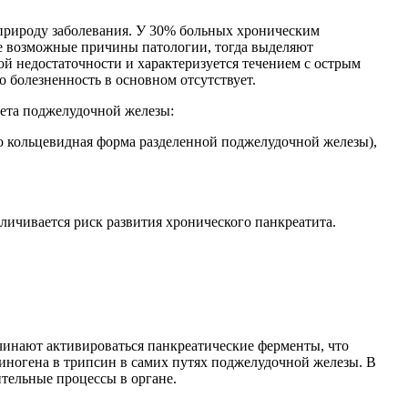
природу заболевания. У 30% больных хроническим
е возможные причины патологии, тогда выделяют
ой недостаточности и характеризуется течением с острым
 болезненность в основном отсутствует.
ета поджелудочной железы:
бо кольцевидная форма разделенной поджелудочной железы),
личивается риск развития хронического панкреатита.
чинают активироваться панкреатические ферменты, что
иногена в трипсин в самих путях поджелудочной железы. В
тельные процессы в органе.