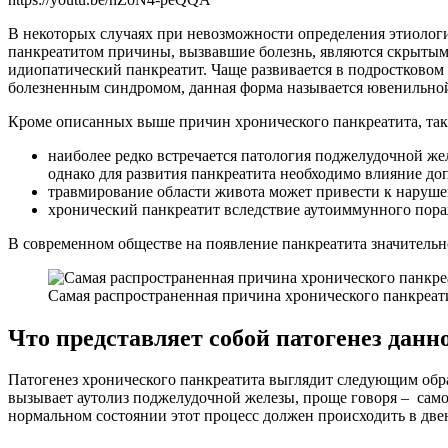
В некоторых случаях при невозможности определения этиолог
панкреатитом причины, вызвавшие болезнь, являются скрытым
идиопатический панкреатит. Чаще развивается в подростковом 
болезненным синдромом, данная форма называется ювенильной. 
Кроме описанных выше причин хронического панкреатита, так
наиболее редко встречается патология поджелудочной же
однако для развития панкреатита необходимо влияние д
травмирование области живота может привести к наруше
хронический панкреатит вследствие аутоиммунного пора
В современном обществе на появление панкреатита значительно
Самая распространенная причина хронического панкреати
Что представляет собой патогенез данн
Патогенез хронического панкреатита выглядит следующим обра
вызывает аутолиз поджелудочной железы, проще говоря – само
нормальном состоянии этот процесс должен происходить в две