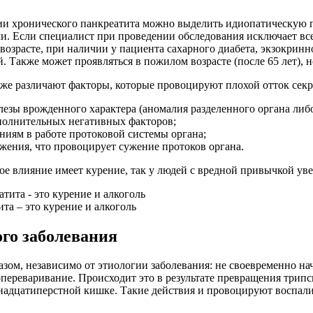
ии хронического панкреатита можно выделить идиопатическую 
и. Если специалист при проведении обследования исключает вс
возрасте, при наличии у пациента сахарного диабета, экзокринн
Также может проявляться в пожилом возрасте (после 65 лет), но
же различают факторы, которые провоцируют плохой отток секр
лезы врожденного характера (аномалия разделенного органа ли
ополнительных негативных факторов;
ниям в работе протоковой системы органа;
жения, что провоцирует сужение протоков органа.
е влияние имеет курение, так у людей с вредной привычкой уве
та – это курение и алкоголь
ого заболевания
зом, независимо от этиологии заболевания: не своевременно на
переваривание. Происходит это в результате превращения трипс
надцатиперстной кишке. Такие действия и провоцируют воспали