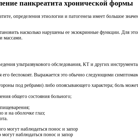
ление панкреатита хронической формы
атите, определения этиологии и патогенеза имеет большое знач
ановить насколько нарушены ее экзокринные функции. Для этого
и массами.
ведения ультразвукового обследования, КТ и других инструмент
ия его беспокоят. Выражается это обычно следующими симптомам
тороны под ребрами) либо опоясывающего характера; боль может
ения общего состояния больного;
 пищеварения;
о и на оболочке глаз;
ота.
 могут наблюдаться понос и запор