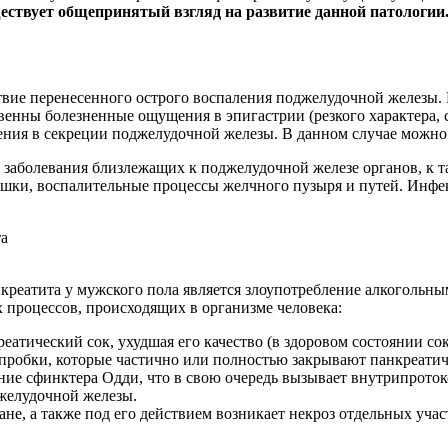
ествует общепринятый взгляд на развитие данной патологии
твие перенесенного острого воспаления поджелудочной железы.
твенны болезненные ощущения в эпигастрии (резкого характера,
шения в секреции поджелудочной железы. В данном случае можн
заболевания близлежащих к поджелудочной железе органов, к та
шки, воспалительные процессы желчного пузыря и путей. Инфек
креатита у мужского пола является злоупотребление алкогольн
 процессов, происходящих в организме человека:
атический сок, ухудшая его качество (в здоровом состоянии сок
 пробки, которые частично или полностью закрывают панкреати
ие сфинктера Одди, что в свою очередь вызывает внутрипроток
джелудочной железы.
е, а также под его действием возникает некроз отдельных уча