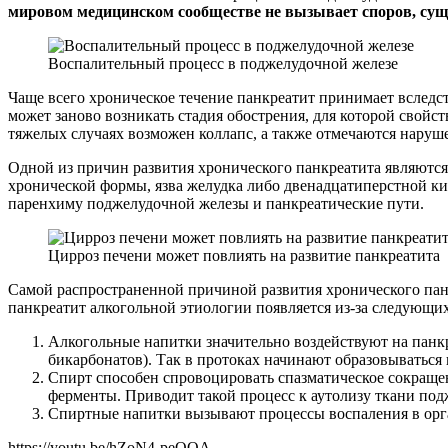
мировом медицинском сообществе не вызывает споров, сущ
Воспалительный процесс в поджелудочной железе
Чаще всего хроническое течение панкреатит принимает вследс
может заново возникать стадия обострения, для которой свойс
тяжелых случаях возможен коллапс, а также отмечаются нару
Одной из причин развития хронического панкреатита являются 
хронической формы, язва желудка либо двенадцатиперстной ки
паренхиму поджелудочной железы и панкреатические пути.
Цирроз печени может повлиять на развитие панкреатита
Самой распространенной причиной развития хронического пан
панкреатит алкогольной этиологии появляется из-за следующих
Алкогольные напитки значительно воздействуют на панкре
бикарбонатов). Так в протоках начинают образовываться
Спирт способен спровоцировать спазматическое сокращен
ферменты. Приводит такой процесс к аутолизу ткани по
Спиртные напитки вызывают процессы воспаления в орган
https://youtu.be/hZoN4-peQQA