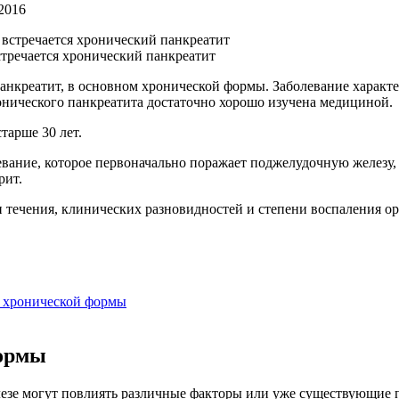
.2016
стречается хронический панкреатит
анкреатит, в основном хронической формы.
Заболевание характе
онического панкреатита достаточно хорошо изучена медициной.
арше 30 лет.
евание, которое первоначально поражает поджелудочную железу
рит.
 течения, клинических разновидностей и степени воспаления ор
а хронической формы
формы
езе могут повлиять различные факторы или уже существующие 