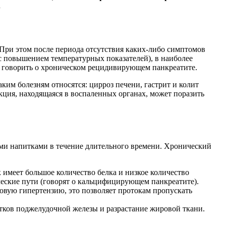
.
 При этом после периода отсутствия каких-либо симптомов
 с повышением температурных показателей), в наиболее
о говорить о хроническом рецидивирующем панкреатите.
ким болезням относятся: цирроз печени, гастрит и колит
ция, находящаяся в воспаленных органах, может поразить
ыми напитками в течение длительного времени. Хронический
 имеет большое количество белка и низкое количество
ческие пути (говорят о кальцифицирующем панкреатите).
овую гипертензию, это позволяет протокам пропускать
стков поджелудочной железы и разрастание жировой ткани.